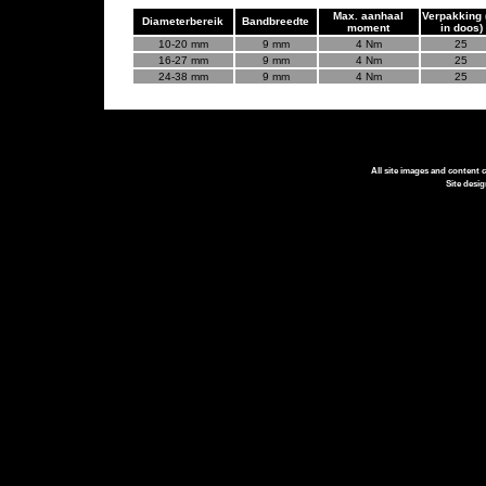
Max. aanhaal
Verpakking (
Diameterbereik
Bandbreedte
moment
in doos)
10-20 mm
9 mm
4
Nm
25
16-27 mm
9 mm
4
Nm
25
24-38 mm
9 mm
4
Nm
25
All site images and content c
Site desi