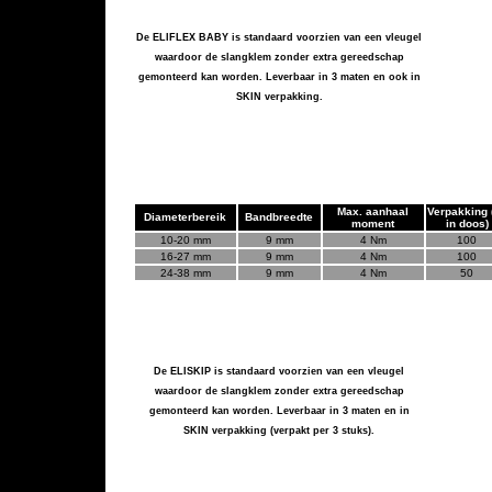
De ELIFLEX BABY is standaard voorzien van een vleugel
waardoor de slangklem zonder extra gereedschap
gemonteerd kan worden. Leverbaar in 3 maten en ook in
SKIN verpakking.
Max. aanhaal
Verpakking (
Diameterbereik
Bandbreedte
moment
in doos)
10-20 mm
9 mm
4
Nm
100
16-27 mm
9 mm
4
Nm
10
0
24-38 mm
9 mm
4
Nm
50
De ELISKIP is standaard voorzien van een vleugel
waardoor de slangklem zonder extra gereedschap
gemonteerd kan worden. Leverbaar in 3 maten en in
SKIN verpakking (verpakt per 3 stuks).